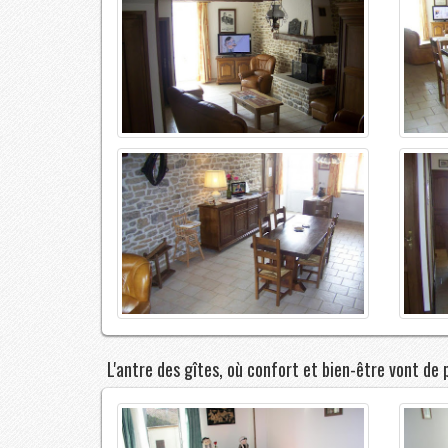
Gite N°2 : Le cèdre bleu