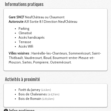
Informations pratiques
Gare SNCF
NeufChâteau ou Chaumont
Autoroute
A31 Sortie 8.1 Direction NeufChâteau
Parking
Climatisé
Accès handicapés
Terrasse
Accès Wifi
Villes voisines
: Harréville-les-Chanteurs, Sommerécourt, Saint-
Thiébault, Vaudrecourt, Illoud, Bourmont-entre-Meuse-et-
Mouzon, Sartes, Pompierre, Outremécourt.
Activités à proximité
Forêt du Jarney
(à 6 km)
Bois de Chalvraines
(à 6,5 km)
Bois de Romain
(à 8,6 km)
Infos pratiques